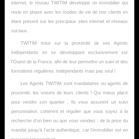
internet, le réseau TWITIM développe un immobilier qui
reste en phase avec les modes de vie de nos clients en
étant présent sur les principaux sites internet et réseaux
sociaux.
TWITIM mise sur la proximité de ses Agents
Indépendants en se développant exclusivement sur
l'Ouest de la France, afin de leur permettre un suivi et des
formations régulières. Indépendants mais pas seul !
Les Agents TWITIM sont mandataires ou agents de
proximité, les voisins de leurs clients ! Qui mieux placé
pour vendre son quartier . Ils vous assurent un suivi
personnalisé, cohérent et régulier que vous soyez à la
recherche d'un bien ou que vous vendiez : de la prise du
mandat jusqu'à l'acte authentique, car l'immobilier est en