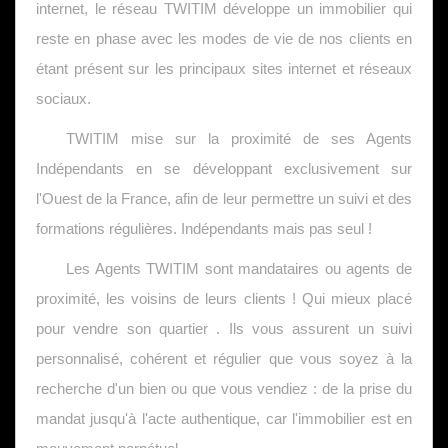
internet, le réseau TWITIM développe un immobilier qui
reste en phase avec les modes de vie de nos clients en
étant présent sur les principaux sites internet et réseaux
sociaux.
TWITIM mise sur la proximité de ses Agents
Indépendants en se développant exclusivement sur
l'Ouest de la France, afin de leur permettre un suivi et des
formations régulières. Indépendants mais pas seul !
Les Agents TWITIM sont mandataires ou agents de
proximité, les voisins de leurs clients ! Qui mieux placé
pour vendre son quartier . Ils vous assurent un suivi
personnalisé, cohérent et régulier que vous soyez à la
recherche d'un bien ou que vous vendiez : de la prise du
mandat jusqu'à l'acte authentique, car l'immobilier est en