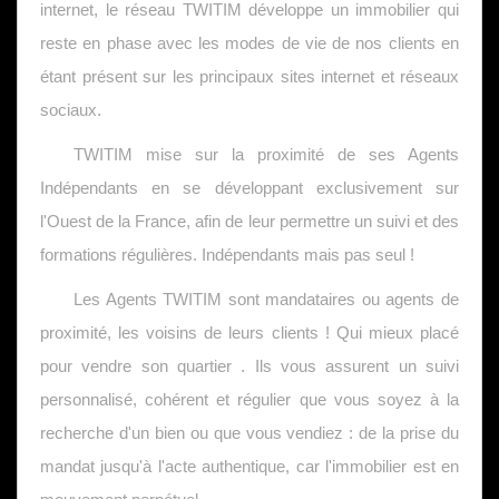
internet, le réseau TWITIM développe un immobilier qui
reste en phase avec les modes de vie de nos clients en
étant présent sur les principaux sites internet et réseaux
sociaux.
TWITIM mise sur la proximité de ses Agents
Indépendants en se développant exclusivement sur
l'Ouest de la France, afin de leur permettre un suivi et des
formations régulières. Indépendants mais pas seul !
Les Agents TWITIM sont mandataires ou agents de
proximité, les voisins de leurs clients ! Qui mieux placé
pour vendre son quartier . Ils vous assurent un suivi
personnalisé, cohérent et régulier que vous soyez à la
recherche d'un bien ou que vous vendiez : de la prise du
mandat jusqu'à l'acte authentique, car l'immobilier est en