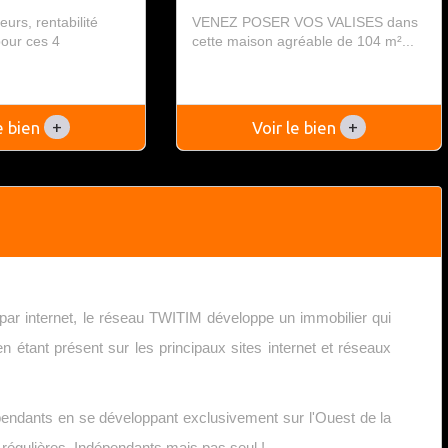
eurs, rentabilité
VENEZ POSER VOS VALISES dans
pour ces 4
cette maison agréable de 104 m²...
.
+
+
le bien
Voir le bien
par internet, le réseau TWITIM développe un immobilier qui
 étant présent sur les principaux sites internet et réseaux
endants en se développant exclusivement sur l'Ouest de la
s régulières. Indépendants mais pas seul !