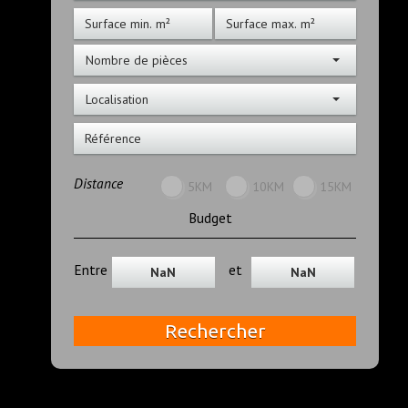
Nombre de pièces
Localisation
Distance
5KM
10KM
15KM
Budget
Entre
et
Rechercher