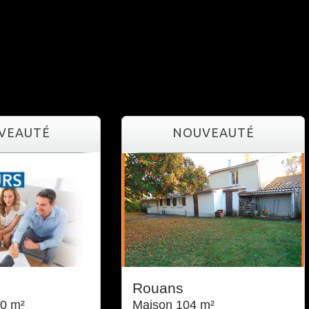
UVEAUTÉ
NOUVEAUTÉ
l
Rouans
0 m²
Maison 104 m²