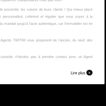
proximité, les voisins de leurs clients ! Qui mieux placé
i personnalisé, cohérent et régulier que vous soyez à la
u mandat jusqu'à l'acte authentique, car l'immobilier est en
es Agents TWITIM vous proposent de l'ancien, du neuf, des
riosité, n'hésitez pas à prendre contact avec un Agent
+
Lire plus