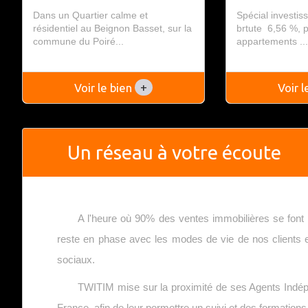
Dans un Quartier calme et
Spécial investiss
résidentiel au Beignon Basset, sur la
brtute 6,56 %, 
commune du Poiré...
appartements ..
+
Voir le bien
Voir 
Un réseau à votre écoute
A l'heure où 90% des ventes immobilières se font 
reste en phase avec les modes de vie de nos clients en
sociaux.
TWITIM mise sur la proximité de ses Agents Indép
France, afin de leur permettre un suivi et des formation