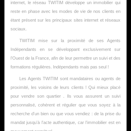
internet, le réseau TWITIM développe un immobilier qui
reste en phase avec les modes de vie de nos clients en
étant présent sur les principaux sites internet et réseaux
sociaux.
TWITIM mise sur la proximité de ses Agents
Indépendants en se développant exclusivement sur
l'Ouest de la France, afin de leur permettre un suivi et des
formations régulières. Indépendants mais pas seul !
Les Agents TWITIM sont mandataires ou agents de
proximité, les voisins de leurs clients ! Qui mieux placé
pour vendre son quartier . Ils vous assurent un suivi
personnalisé, cohérent et régulier que vous soyez à la
recherche d'un bien ou que vous vendiez : de la prise du
mandat jusqu'à l'acte authentique, car l'immobilier est en