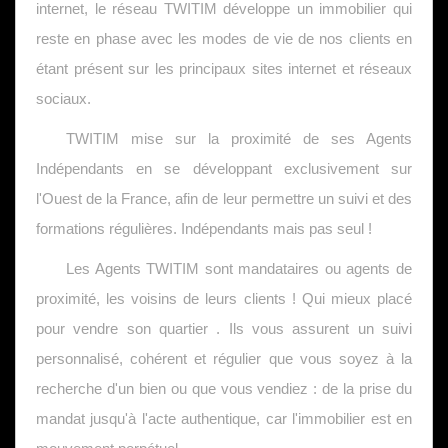
internet, le réseau TWITIM développe un immobilier qui
reste en phase avec les modes de vie de nos clients en
étant présent sur les principaux sites internet et réseaux
sociaux.
TWITIM mise sur la proximité de ses Agents
Indépendants en se développant exclusivement sur
l'Ouest de la France, afin de leur permettre un suivi et des
formations régulières. Indépendants mais pas seul !
Les Agents TWITIM sont mandataires ou agents de
proximité, les voisins de leurs clients ! Qui mieux placé
pour vendre son quartier . Ils vous assurent un suivi
personnalisé, cohérent et régulier que vous soyez à la
recherche d'un bien ou que vous vendiez : de la prise du
mandat jusqu'à l'acte authentique, car l'immobilier est en