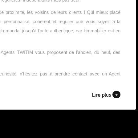
proximité, les voisins de leurs clients ! Qui mieux placé
i personnalisé, cohérent et régulier que vous soyez à la
u mandat jusqu'à l'acte authentique, car l'immobilier est en
es Agents TWITIM vous proposent de l'ancien, du neuf, des
riosité, n'hésitez pas à prendre contact avec un Agent
+
Lire plus