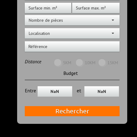
Nombre de pièces
Localisation
Distance
5KM
10KM
15KM
Budget
Entre
et
Rechercher