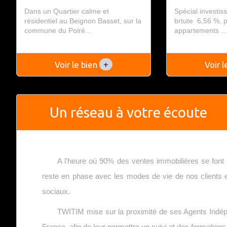
Dans un Quartier calme et
Spécial investiss
résidentiel au Beignon Basset, sur la
brtute 6,56 %, 
commune du Poiré...
appartements ..
+
Voir le bien
Voir 
Un réseau à votre écoute
A l'heure où 90% des ventes immobilières se font 
reste en phase avec les modes de vie de nos clients en
sociaux.
TWITIM mise sur la proximité de ses Agents Indép
France, afin de leur permettre un suivi et des formation