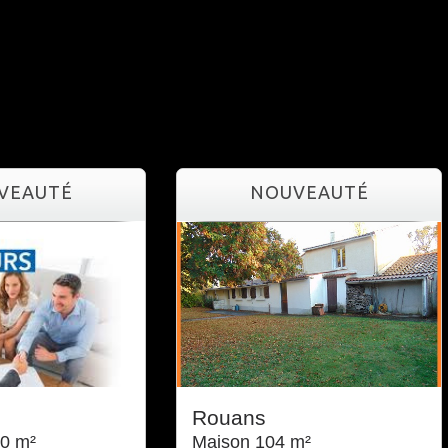
UVEAUTÉ
NOUVEAUTÉ
l
Rouans
0 m²
Maison 104 m²