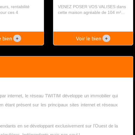
eurs, rentabilité
VENEZ POSER VOS VALISES dans
pour ces 4
cette maison agréable de 104 m²...
.
+
+
le bien
Voir le bien
par internet, le réseau TWITIM développe un immobilier qui
 étant présent sur les principaux sites internet et réseaux
endants en se développant exclusivement sur l'Ouest de la
s régulières. Indépendants mais pas seul !