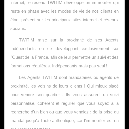
internet, le réseau TWITIM développe un immobilier qui
reste en phase avec les modes de vie de nos clients en
étant présent sur les principaux sites internet et réseaux
sociaux.
TWITIM mise sur la proximité de ses Agents
Indépendants en se développant exclusivement sur
l'Ouest de la France, afin de leur permettre un suivi et des
formations régulières. Indépendants mais pas seul !
Les Agents TWITIM sont mandataires ou agents de
proximité, les voisins de leurs clients ! Qui mieux placé
pour vendre son quartier . Ils vous assurent un suivi
personnalisé, cohérent et régulier que vous soyez à la
recherche d'un bien ou que vous vendiez : de la prise du
mandat jusqu'à l'acte authentique, car l'immobilier est en