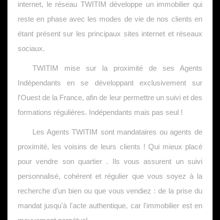
internet, le réseau TWITIM développe un immobilier qui
reste en phase avec les modes de vie de nos clients en
étant présent sur les principaux sites internet et réseaux
sociaux.
TWITIM mise sur la proximité de ses Agents
Indépendants en se développant exclusivement sur
l'Ouest de la France, afin de leur permettre un suivi et des
formations régulières. Indépendants mais pas seul !
Les Agents TWITIM sont mandataires ou agents de
proximité, les voisins de leurs clients ! Qui mieux placé
pour vendre son quartier . Ils vous assurent un suivi
personnalisé, cohérent et régulier que vous soyez à la
recherche d'un bien ou que vous vendiez : de la prise du
mandat jusqu'à l'acte authentique, car l'immobilier est en