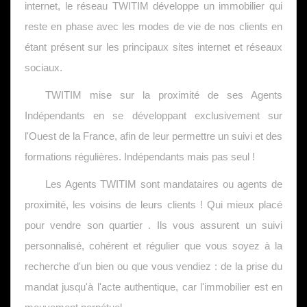
internet, le réseau TWITIM développe un immobilier qui
reste en phase avec les modes de vie de nos clients en
étant présent sur les principaux sites internet et réseaux
sociaux.
TWITIM mise sur la proximité de ses Agents
Indépendants en se développant exclusivement sur
l'Ouest de la France, afin de leur permettre un suivi et des
formations régulières. Indépendants mais pas seul !
Les Agents TWITIM sont mandataires ou agents de
proximité, les voisins de leurs clients ! Qui mieux placé
pour vendre son quartier . Ils vous assurent un suivi
personnalisé, cohérent et régulier que vous soyez à la
recherche d'un bien ou que vous vendiez : de la prise du
mandat jusqu'à l'acte authentique, car l'immobilier est en