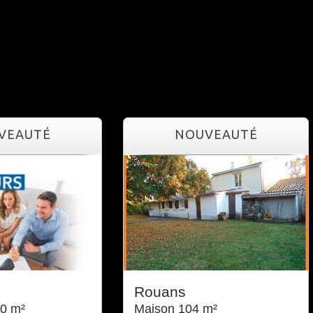
UVEAUTÉ
NOUVEAUTÉ
l
Rouans
0 m²
Maison 104 m²