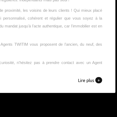
proximité, les voisins de leurs clients ! Qui mieux placé
i personnalisé, cohérent et régulier que vous soyez à la
u mandat jusqu'à l'acte authentique, car l'immobilier est en
es Agents TWITIM vous proposent de l'ancien, du neuf, des
riosité, n'hésitez pas à prendre contact avec un Agent
+
Lire plus