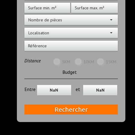
Nombre de pièces
Localisation
Distance
5KM
10KM
15KM
Budget
Entre
et
Rechercher