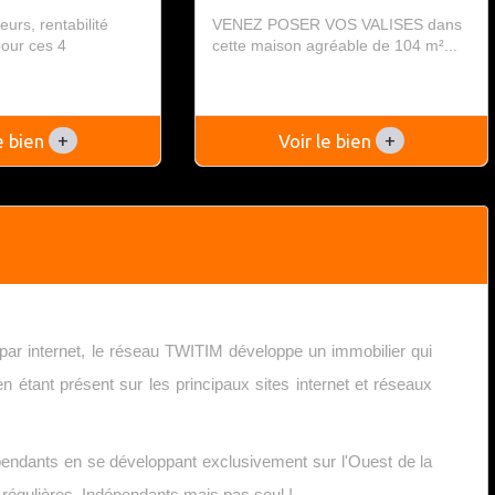
eurs, rentabilité
VENEZ POSER VOS VALISES dans
pour ces 4
cette maison agréable de 104 m²...
.
+
+
le bien
Voir le bien
par internet, le réseau TWITIM développe un immobilier qui
 étant présent sur les principaux sites internet et réseaux
endants en se développant exclusivement sur l'Ouest de la
s régulières. Indépendants mais pas seul !