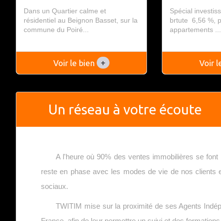
Dans un Quartier calme et
Spécial investiss
résidentiel au Beignon Basset, sur la
brtute 6,56 %, 
commune du Poiré...
appartements ..
+
Voir le bien
Voir 
Un réseau à votre écoute
A l'heure où 90% des ventes immobilières se font 
reste en phase avec les modes de vie de nos clients en
sociaux.
TWITIM mise sur la proximité de ses Agents Indép
France, afin de leur permettre un suivi et des formation